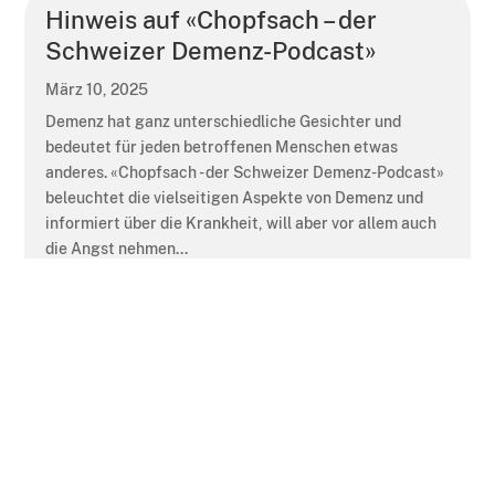
Hinweis auf «Chopfsach – der
Schweizer Demenz-Podcast»
März 10, 2025
Demenz hat ganz unterschiedliche Gesichter und
bedeutet für jeden betroffenen Menschen etwas
anderes. «Chopfsach - der Schweizer Demenz-Podcast»
beleuchtet die vielseitigen Aspekte von Demenz und
informiert über die Krankheit, will aber vor allem auch
die Angst nehmen...
mehr lesen
Artikel in MEDinfo Ärzteverlag:
„Anti-Amyloid-Therapien in der
Alzheimerbehandlung: Licht und
Schatten“