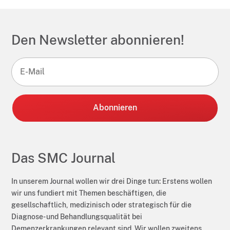
Den Newsletter abonnieren!
A
l
t
Das SMC Journal
e
r
In unserem Journal wollen wir drei Dinge tun: Erstens wollen
n
wir uns fundiert mit Themen beschäftigen, die
a
gesellschaftlich, medizinisch oder strategisch für die
t
Diagnose- und Behandlungsqualität bei
i
Demenzerkrankungen relevant sind. Wir wollen zweitens