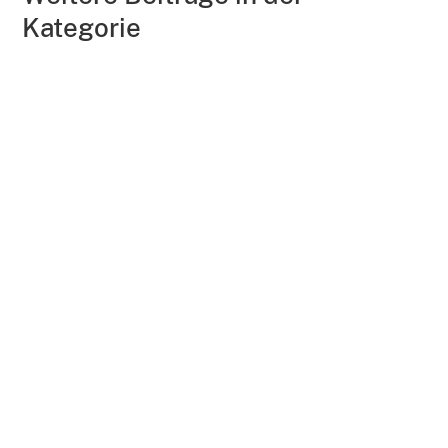
Kategorie
←
Neue Entwicklungen im Bereich Anti-Amyloid-Therapie
Universität Zürich: Teilnehmer für Studie gesucht
→
Den Newsletter abonnieren!